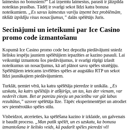
laimestus no bonusiem?” Lai izņemtu laimestus, parasti ir jāizpilda
noteiktas prasības. Tādēļ ir svarīgi sekot līdzi katra bonusa
noteikumiem.
„Es savus laimestus varēju izņemt bez problēmām,
tiklīdz izpildīju visus nosacījumus,”
dalās spēlētājs Juris.
Secinājumi un ieteikumi par Ice Casino
promo code izmantošanu
Kopumā Ice Casino promo code bez depozīta piedāvājumi sniedz
lielisku iespēju jauniem spēlētājiem iepazīties ar kazino pasauli. Lai
veiksmīgi izmantotu šos piedāvājumus, ir svarīgi rūpīgi izlasīt
noteikumus un nosacījumus, kā arī plānot savu spēles stratēģiju.
Spēlētājiem ieteicams izvēlēties spēles ar augstāku RTP un sekot
līdzi jaunākajiem piedāvājumiem.
Turklāt, ņemiet vērā, ka katra spēlētāja pieredze ir unikāla.
„Es
uzskatu, ka katrs spēlētājs ir atšķirīgs, un tas, kas der vienam, var
nederēt citam. Bet ar pareizu pieeju un pacietību var gūt labus
rezultātus,”
uzsver spēlētāja Ilze. Tāpēc eksperimentējiet un atrodiet
sev piemērotāko spēles stilu.
Visbeidzot, atcerieties, ka spēlēšana kazino ir izklaide, un galvenais
ir baudīt procesu.
„Man patīk spēlēt, un es uzskatu, ka bonusu
izmantošana ir lielisks veids, kā padarīt spēles pieredzi vēl