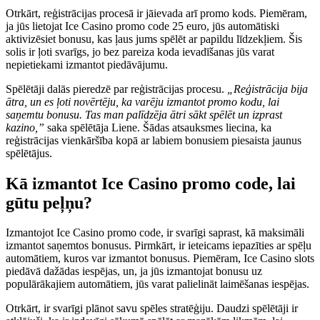
Otrkārt, reģistrācijas procesā ir jāievada arī promo kods. Piemēram,
ja jūs lietojat Ice Casino promo code 25 euro, jūs automātiski
aktivizēsiet bonusu, kas ļaus jums spēlēt ar papildu līdzekļiem. Šis
solis ir ļoti svarīgs, jo bez pareiza koda ievadīšanas jūs varat
nepietiekami izmantot piedāvājumu.
Spēlētāji dalās pieredzē par reģistrācijas procesu.
„Reģistrācija bija
ātra, un es ļoti novērtēju, ka varēju izmantot promo kodu, lai
saņemtu bonusu. Tas man palīdzēja ātri sākt spēlēt un izprast
kazino,”
saka spēlētāja Liene. Šādas atsauksmes liecina, ka
reģistrācijas vienkāršība kopā ar labiem bonusiem piesaista jaunus
spēlētājus.
Kā izmantot Ice Casino promo code, lai
gūtu peļņu?
Izmantojot Ice Casino promo code, ir svarīgi saprast, kā maksimāli
izmantot saņemtos bonusus. Pirmkārt, ir ieteicams iepazīties ar spēļu
automātiem, kuros var izmantot bonusus. Piemēram, Ice Casino slots
piedāvā dažādas iespējas, un, ja jūs izmantojat bonusu uz
populārākajiem automātiem, jūs varat palielināt laimēšanas iespējas.
Otrkārt, ir svarīgi plānot savu spēles stratēģiju. Daudzi spēlētāji ir