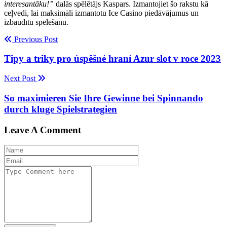
interesantāku!”
dalās spēlētājs Kaspars. Izmantojiet šo rakstu kā
ceļvedi, lai maksimāli izmantotu Ice Casino piedāvājumus un
izbaudītu spēlēšanu.
Previous Post
Tipy a triky pro úspěšné hraní Azur slot v roce 2023
Next Post
So maximieren Sie Ihre Gewinne bei Spinnando
durch kluge Spielstrategien
Leave A Comment