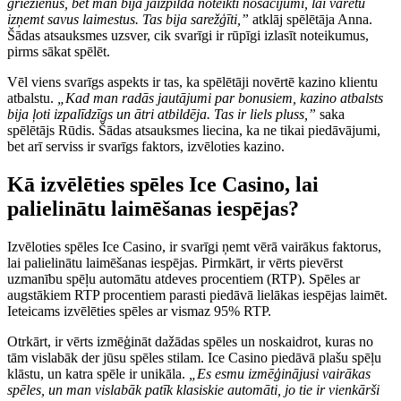
griezienus, bet man bija jāizpilda noteikti nosacījumi, lai varētu
izņemt savus laimestus. Tas bija sarežģīti,”
atklāj spēlētāja Anna.
Šādas atsauksmes uzsver, cik svarīgi ir rūpīgi izlasīt noteikumus,
pirms sākat spēlēt.
Vēl viens svarīgs aspekts ir tas, ka spēlētāji novērtē kazino klientu
atbalstu.
„Kad man radās jautājumi par bonusiem, kazino atbalsts
bija ļoti izpalīdzīgs un ātri atbildēja. Tas ir liels pluss,”
saka
spēlētājs Rūdis. Šādas atsauksmes liecina, ka ne tikai piedāvājumi,
bet arī serviss ir svarīgs faktors, izvēloties kazino.
Kā izvēlēties spēles Ice Casino, lai
palielinātu laimēšanas iespējas?
Izvēloties spēles Ice Casino, ir svarīgi ņemt vērā vairākus faktorus,
lai palielinātu laimēšanas iespējas. Pirmkārt, ir vērts pievērst
uzmanību spēļu automātu atdeves procentiem (RTP). Spēles ar
augstākiem RTP procentiem parasti piedāvā lielākas iespējas laimēt.
Ieteicams izvēlēties spēles ar vismaz 95% RTP.
Otrkārt, ir vērts izmēģināt dažādas spēles un noskaidrot, kuras no
tām vislabāk der jūsu spēles stilam. Ice Casino piedāvā plašu spēļu
klāstu, un katra spēle ir unikāla.
„Es esmu izmēģinājusi vairākas
spēles, un man vislabāk patīk klasiskie automāti, jo tie ir vienkārši