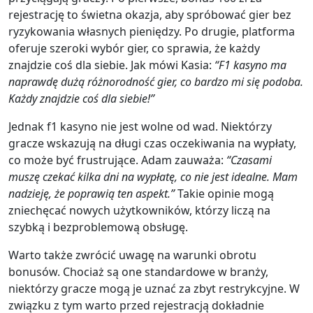
rejestrację to świetna okazja, aby spróbować gier bez
ryzykowania własnych pieniędzy. Po drugie, platforma
oferuje szeroki wybór gier, co sprawia, że każdy
znajdzie coś dla siebie. Jak mówi Kasia:
“F1 kasyno ma
naprawdę dużą różnorodność gier, co bardzo mi się podoba.
Każdy znajdzie coś dla siebie!”
Jednak f1 kasyno nie jest wolne od wad. Niektórzy
gracze wskazują na długi czas oczekiwania na wypłaty,
co może być frustrujące. Adam zauważa:
“Czasami
muszę czekać kilka dni na wypłatę, co nie jest idealne. Mam
nadzieję, że poprawią ten aspekt.”
Takie opinie mogą
zniechęcać nowych użytkowników, którzy liczą na
szybką i bezproblemową obsługę.
Warto także zwrócić uwagę na warunki obrotu
bonusów. Chociaż są one standardowe w branży,
niektórzy gracze mogą je uznać za zbyt restrykcyjne. W
związku z tym warto przed rejestracją dokładnie