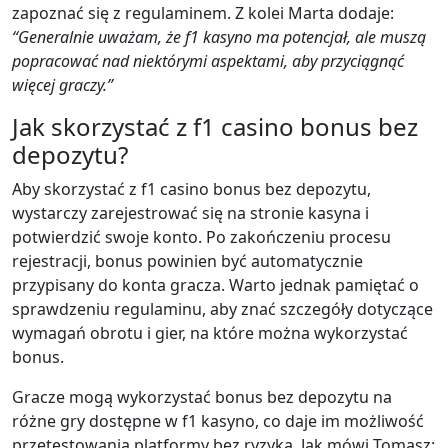
zapoznać się z regulaminem. Z kolei Marta dodaje:
“Generalnie uważam, że f1 kasyno ma potencjał, ale muszą
popracować nad niektórymi aspektami, aby przyciągnąć
więcej graczy.”
Jak skorzystać z f1 casino bonus bez
depozytu?
Aby skorzystać z f1 casino bonus bez depozytu,
wystarczy zarejestrować się na stronie kasyna i
potwierdzić swoje konto. Po zakończeniu procesu
rejestracji, bonus powinien być automatycznie
przypisany do konta gracza. Warto jednak pamiętać o
sprawdzeniu regulaminu, aby znać szczegóły dotyczące
wymagań obrotu i gier, na które można wykorzystać
bonus.
Gracze mogą wykorzystać bonus bez depozytu na
różne gry dostępne w f1 kasyno, co daje im możliwość
przetestowania platformy bez ryzyka. Jak mówi Tomasz: