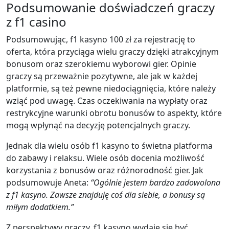
Podsumowanie doświadczeń graczy
z f1 casino
Podsumowując, f1 kasyno 100 zł za rejestrację to
oferta, która przyciąga wielu graczy dzięki atrakcyjnym
bonusom oraz szerokiemu wyborowi gier. Opinie
graczy są przeważnie pozytywne, ale jak w każdej
platformie, są też pewne niedociągnięcia, które należy
wziąć pod uwagę. Czas oczekiwania na wypłaty oraz
restrykcyjne warunki obrotu bonusów to aspekty, które
mogą wpłynąć na decyzję potencjalnych graczy.
Jednak dla wielu osób f1 kasyno to świetna platforma
do zabawy i relaksu. Wiele osób docenia możliwość
korzystania z bonusów oraz różnorodność gier. Jak
podsumowuje Aneta:
“Ogólnie jestem bardzo zadowolona
z f1 kasyno. Zawsze znajduję coś dla siebie, a bonusy są
miłym dodatkiem.”
Z perspektywy graczy, f1 kasyno wydaje się być