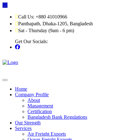
Call Us: +880 41010966
Panthapath, Dhaka-1205, Bangladesh
Sat - Thursday (9am - 6 pm)
Get Our Socials:
Home
Company Profile
About
Management
Certification
Bangladesh Bank Regulations
Our Strength
Services
Air Freight Exports
Ocean Freight Exports