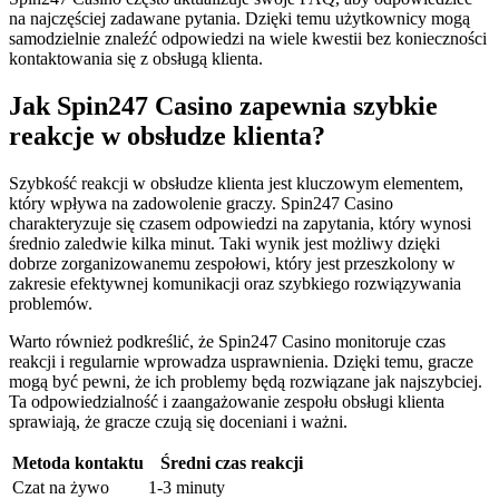
na najczęściej zadawane pytania. Dzięki temu użytkownicy mogą
samodzielnie znaleźć odpowiedzi na wiele kwestii bez konieczności
kontaktowania się z obsługą klienta.
Jak Spin247 Casino zapewnia szybkie
reakcje w obsłudze klienta?
Szybkość reakcji w obsłudze klienta jest kluczowym elementem,
który wpływa na zadowolenie graczy. Spin247 Casino
charakteryzuje się czasem odpowiedzi na zapytania, który wynosi
średnio zaledwie kilka minut. Taki wynik jest możliwy dzięki
dobrze zorganizowanemu zespołowi, który jest przeszkolony w
zakresie efektywnej komunikacji oraz szybkiego rozwiązywania
problemów.
Warto również podkreślić, że Spin247 Casino monitoruje czas
reakcji i regularnie wprowadza usprawnienia. Dzięki temu, gracze
mogą być pewni, że ich problemy będą rozwiązane jak najszybciej.
Ta odpowiedzialność i zaangażowanie zespołu obsługi klienta
sprawiają, że gracze czują się doceniani i ważni.
Metoda kontaktu
Średni czas reakcji
Czat na żywo
1-3 minuty