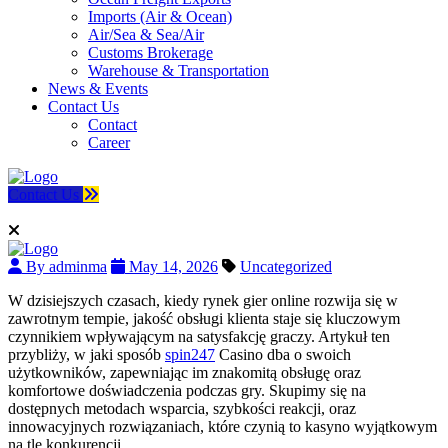
Imports (Air & Ocean)
Air/Sea & Sea/Air
Customs Brokerage
Warehouse & Transportation
News & Events
Contact Us
Contact
Career
Contact Us
By adminma
May 14, 2026
Uncategorized
W dzisiejszych czasach, kiedy rynek gier online rozwija się w
zawrotnym tempie, jakość obsługi klienta staje się kluczowym
czynnikiem wpływającym na satysfakcję graczy. Artykuł ten
przybliży, w jaki sposób
spin247
Casino dba o swoich
użytkowników, zapewniając im znakomitą obsługę oraz
komfortowe doświadczenia podczas gry. Skupimy się na
dostępnych metodach wsparcia, szybkości reakcji, oraz
innowacyjnych rozwiązaniach, które czynią to kasyno wyjątkowym
na tle konkurencji.