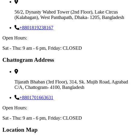
56/2, Dynasty Wahed Tower (2nd Floor), Lake Circus
(Kalabagan), West Panthapath, Dhaka- 1205, Bangladesh
+8801819238167
Open Hours:
Sat - Thu: 9 am - 6 pm, Friday: CLOSED
Chattogram Address
Tijarath Bhaban (3rd Floor), 314, Sk. Mujib Road, Agrabad
C/A, Chattogram- 4100, Bangladesh
+8801701663631
Open Hours:
Sat - Thu: 9 am - 6 pm, Friday: CLOSED
Location Map