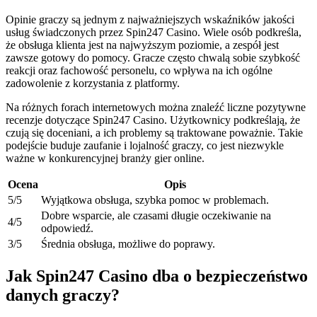
Opinie graczy są jednym z najważniejszych wskaźników jakości
usług świadczonych przez Spin247 Casino. Wiele osób podkreśla,
że obsługa klienta jest na najwyższym poziomie, a zespół jest
zawsze gotowy do pomocy. Gracze często chwalą sobie szybkość
reakcji oraz fachowość personelu, co wpływa na ich ogólne
zadowolenie z korzystania z platformy.
Na różnych forach internetowych można znaleźć liczne pozytywne
recenzje dotyczące Spin247 Casino. Użytkownicy podkreślają, że
czują się doceniani, a ich problemy są traktowane poważnie. Takie
podejście buduje zaufanie i lojalność graczy, co jest niezwykle
ważne w konkurencyjnej branży gier online.
Ocena
Opis
5/5
Wyjątkowa obsługa, szybka pomoc w problemach.
Dobre wsparcie, ale czasami długie oczekiwanie na
4/5
odpowiedź.
3/5
Średnia obsługa, możliwe do poprawy.
Jak Spin247 Casino dba o bezpieczeństwo
danych graczy?