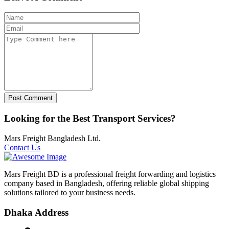
Post Comment
Looking for the Best Transport Services?
Mars Freight Bangladesh Ltd.
Contact Us
Mars Freight BD is a professional freight forwarding and logistics
company based in Bangladesh, offering reliable global shipping
solutions tailored to your business needs.
Dhaka Address