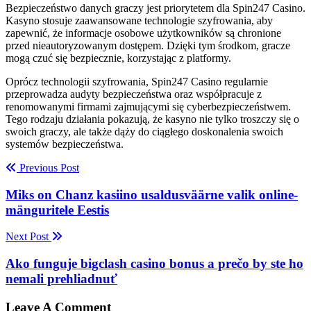
Bezpieczeństwo danych graczy jest priorytetem dla Spin247 Casino.
Kasyno stosuje zaawansowane technologie szyfrowania, aby
zapewnić, że informacje osobowe użytkowników są chronione
przed nieautoryzowanym dostępem. Dzięki tym środkom, gracze
mogą czuć się bezpiecznie, korzystając z platformy.
Oprócz technologii szyfrowania, Spin247 Casino regularnie
przeprowadza audyty bezpieczeństwa oraz współpracuje z
renomowanymi firmami zajmującymi się cyberbezpieczeństwem.
Tego rodzaju działania pokazują, że kasyno nie tylko troszczy się o
swoich graczy, ale także dąży do ciągłego doskonalenia swoich
systemów bezpieczeństwa.
Previous Post
Miks on Chanz kasiino usaldusväärne valik online-
mänguritele Eestis
Next Post
Ako funguje bigclash casino bonus a prečo by ste ho
nemali prehliadnuť
Leave A Comment