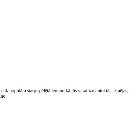
r tik populāra starp spēlētājiem un kā jūs varat izmantot tās iespējas,
ino.