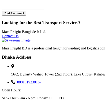
Post Comment
Looking for the Best Transport Services?
Mars Freight Bangladesh Ltd.
Contact Us
Mars Freight BD is a professional freight forwarding and logistics com
Dhaka Address
56/2, Dynasty Wahed Tower (2nd Floor), Lake Circus (Kalaba
+8801819238167
Open Hours:
Sat - Thu: 9 am - 6 pm, Friday: CLOSED