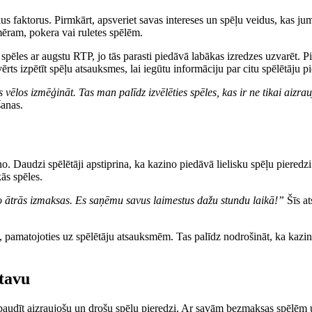
kus faktorus. Pirmkārt, apsveriet savas intereses un spēļu veidus, kas j
mēram, pokera vai ruletes spēlēm.
es spēles ar augstu RTP, jo tās parasti piedāvā labākas izredzes uzvarēt
ērts izpētīt spēļu atsauksmes, lai iegūtu informāciju par citu spēlētāju pi
ēlos izmēģināt. Tas man palīdz izvēlēties spēles, kas ir ne tikai aizrau
šanas.
no. Daudzi spēlētāji apstiprina, ka kazino piedāvā lielisku spēļu piered
ās spēles.
 ātrās izmaksas. Es saņēmu savus laimestus dažu stundu laikā!”
Šīs at
u, pamatojoties uz spēlētāju atsauksmēm. Tas palīdz nodrošināt, ka kazi
ētavu
izbaudīt aizraujošu un drošu spēļu pieredzi. Ar savām bezmaksas spēlēm u