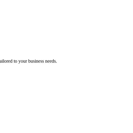
ailored to your business needs.