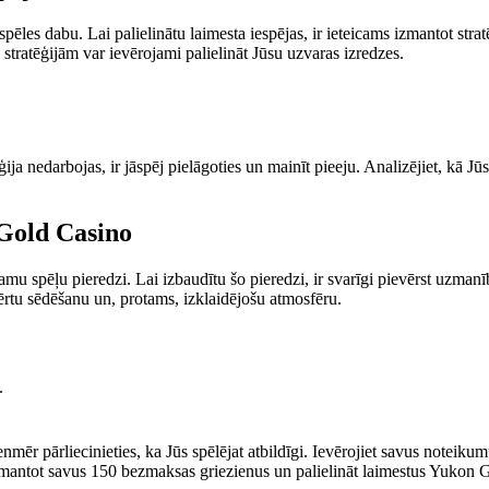
 spēles dabu. Lai palielinātu laimesta iespējas, ir ieteicams izmantot stra
stratēģijām var ievērojami palielināt Jūsu uzvaras izredzes.
ēģija nedarbojas, ir jāspēj pielāgoties un mainīt pieeju. Analizējiet, kā Jū
 Gold Casino
amu spēļu pieredzi. Lai izbaudītu šo pieredzi, ir svarīgi pievērst uzmanīb
ērtu sēdēšanu un, protams, izklaidējošu atmosfēru.
.
ienmēr pārliecinieties, ka Jūs spēlējat atbildīgi. Ievērojiet savus noteik
zmantot savus 150 bezmaksas griezienus un palielināt laimestus Yukon 