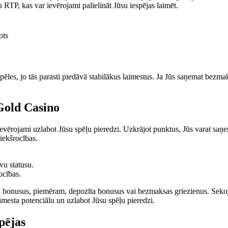
 RTP, kas var ievērojami palielināt Jūsu iespējas laimēt.
ots
ēles, jo tās parasti piedāvā stabilākus laimestus. Ja Jūs saņemat bezmaks
Gold Casino
vērojami uzlabot Jūsu spēļu pieredzi. Uzkrājot punktus, Jūs varat saņ
riekšrocības.
vu statusu.
ocības.
bonusus, piemēram, depozīta bonusus vai bezmaksas griezienus. Sekojie
mesta potenciālu un uzlabot Jūsu spēļu pieredzi.
spējas