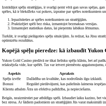
Izstrādājot spēļu stratēģijas, ir svarīgi ņemt vērā gan savas spējas, gan
spēles, kā ir blekdžeks vai pokers, izpratne par spēles noteikumiem un 
Iepazīstieties ar spēles noteikumiem un stratēģijām.
Praktizējiet spēli bez riska, izmantojot bezmaksas versijas.
Izmantojiet statistikas datus, lai pieņemtu labākus lēmumus.
Turklāt, ir svarīgi pielāgoties spēļu situācijām. Ja redzat, ka Jūsu strat
optimizētu rezultātus.
Kopējā spēļu pieredze: kā izbaudīt Yukon
Yukon Gold Casino piedāvā ne tikai lielisku spēļu klāstu, bet arī patīk
relaksējoša vide, kur spēlēt. Tas var ietvert piemērotu apgaismojumu, 
Aspekts
Apraksts
Spēļu izvēle
Dažādība un kvalitāte, kas nodrošinās ilgu izklaidi.
Bonusi
Regulāri piedāvājumi, kas palielinās laimesta iespējas
Klientu atbalsts
Ātra un efektīva palīdzība, ja nepieciešams.
Beigās, neaizmirstiet par atbildīgu spēli. Izbaudiet laiku kazino, bet v
bez stresa. Ar šādiem padomiem un stratēģijām Jūs varat maksimāli i