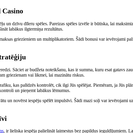
d Casino
u un dzīvu dīleru spēles. Pareizas spēles izvēle ir būtiska, lai maksimi
šināt labākus ilgtermiņa rezultātus.
zmaksas griezieniem un multiplikatoriem. Šādi bonusi var ievērojami palie
tratēģiju
eredzi. Sāciet ar budžeta noteikšanu, kas ir summa, kuru esat gatavs zau
am griezienam vai likmei, lai mazinātu riskus.
afiku, kas palīdzēs kontrolēt, cik ilgi Jūs spēlējat. Piemēram, ja Jūs plā
 kontroli un pieņemt labākus lēmumus.
prātu un novērst iespēju spēlēt impulsīvi. Šādi mazi soļi var ievērojami 
īvi
ns
, ir lieliska iespēja palielināt laimestus bez papildus ieguldījumiem. L