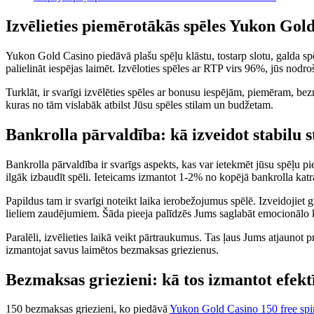
Izvēlieties piemērotākās spēles Yukon Gol
Yukon Gold Casino piedāvā plašu spēļu klāstu, tostarp slotu, galda spēļ
palielināt iespējas laimēt. Izvēloties spēles ar RTP virs 96%, jūs nodro
Turklāt, ir svarīgi izvēlēties spēles ar bonusu iespējām, piemēram, be
kuras no tām vislabāk atbilst Jūsu spēles stilam un budžetam.
Bankrolla pārvaldība: kā izveidot stabilu s
Bankrolla pārvaldība ir svarīgs aspekts, kas var ietekmēt jūsu spēļu pi
ilgāk izbaudīt spēli. Ieteicams izmantot 1-2% no kopējā bankrolla katr
Papildus tam ir svarīgi noteikt laika ierobežojumus spēlē. Izveidojiet gr
lieliem zaudējumiem. Šāda pieeja palīdzēs Jums saglabāt emocionālo
Paralēli, izvēlieties laikā veikt pārtraukumus. Tas ļaus Jums atjaunot 
izmantojat savus laimētos bezmaksas griezienus.
Bezmaksas griezieni: kā tos izmantot efekt
150 bezmaksas griezieni, ko piedāvā
Yukon Gold Casino 150 free spi