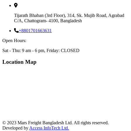
Tijarath Bhaban (3rd Floor), 314, Sk. Mujib Road, Agrabad
C/A, Chattogram- 4100, Bangladesh
+8801701663631
Open Hours:
Sat - Thu: 9 am - 6 pm, Friday: CLOSED
Location Map
© 2023 Mars Freight Bangladesh Ltd. All rights reserved.
Developed by
Access InfoTech Ltd.