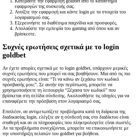
Κατεβάστε την εφαρμογή goldbet από το κατάστημα
εφαρμογών της συσκευής σας.
Ανοίξτε την εφαρμογή και κάντε login με τα στοιχεία του
λογαριασμού σας.
Εξερευνήστε τα διαθέσιμα παιχνίδια και προσφορές.
Απολαύστε την εμπειρία του gaming από όπου και αν
βρίσκεστε.
Συχνές ερωτήσεις σχετικά με το login
goldbet
Αν έχετε απορίες σχετικά με το login goldbet, υπάρχουν μερικές
συχνές ερωτήσεις που μπορεί να σας βοηθήσουν. Μια από τις πιο
συχνές ερωτήσεις είναι: “Τι να κάνω αν ξεχάσω τον κωδικό
πρόσβασής μου;”. Σε αυτήν την περίπτωση, μπορείτε να
χρησιμοποιήσετε τη λειτουργία “Ξέχασα τον κωδικό” που
βρίσκεται στη σελίδα σύνδεσης. Ακολουθήστε τις οδηγίες για να
επαναφέρετε την πρόσβαση στον λογαριασμό σας.
Επιπλέον, αν αντιμετωπίζετε προβλήματα κατά τη διάρκεια της
διαδικασίας login, ελέγξτε αν η σύνδεσή σας στο διαδίκτυο είναι
σταθερή και αν οι πληροφορίες που πληκτρολογείτε είναι σωστές.
Αν τα προβλήματα συνεχίζονται, μπορείτε να επικοινωνήσετε με
την υποστήριξη πελατών του goldbet για βοήθεια.