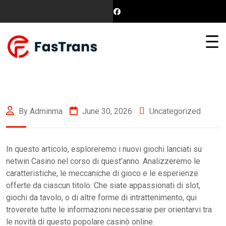
By Adminma
June 30, 2026
Uncategorized
In questo articolo, esploreremo i nuovi giochi lanciati su
netwin
Casino nel corso di quest’anno. Analizzeremo le
caratteristiche, le meccaniche di gioco e le esperienze
offerte da ciascun titolo. Che siate appassionati di slot,
giochi da tavolo, o di altre forme di intrattenimento, qui
troverete tutte le informazioni necessarie per orientarvi tra
le novità di questo popolare casinò online.