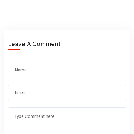
Leave A Comment