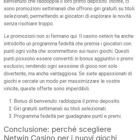
benvenuto che raddoppia il loro primo deposito. Inoltre, ci
sono promozioni settimanali che offrono giri gratuiti su titoli
selezionati, permettendo ai giocatori di esplorare le novità
senza rischiare troppo.
Le promozioni non si fermano qui. Il
casino netwin
ha anche
introdotto un programma fedeltà che premia i giocatori con
punti ogni volta che scommettono sui nuovi giochi. Questi
punti possono essere convertiti in bonus aggiuntivi o premi
esclusivi, rendendo ogni sessione di gioco non solo
divertente, ma anche vantaggiosa. Se siete appassionati di
giochi e cercate un modo per massimizzare le vostre
vincite, queste offerte sono imperdibili.
Bonus di benvenuto: raddoppia il primo deposito.
Giri gratuiti settimanali su titoli selezionati.
Programma fedeltà per guadagnare punti e premi.
Conclusione: perché scegliere
Netwin Casino per i nuovi giochi