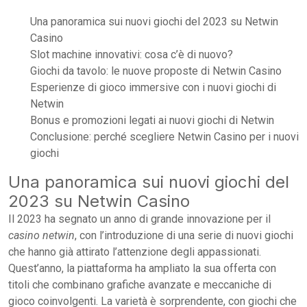
Una panoramica sui nuovi giochi del 2023 su Netwin
Casino
Slot machine innovativi: cosa c’è di nuovo?
Giochi da tavolo: le nuove proposte di Netwin Casino
Esperienze di gioco immersive con i nuovi giochi di
Netwin
Bonus e promozioni legati ai nuovi giochi di Netwin
Conclusione: perché scegliere Netwin Casino per i nuovi
giochi
Una panoramica sui nuovi giochi del
2023 su Netwin Casino
Il 2023 ha segnato un anno di grande innovazione per il
casino netwin
, con l’introduzione di una serie di nuovi giochi
che hanno già attirato l’attenzione degli appassionati.
Quest’anno, la piattaforma ha ampliato la sua offerta con
titoli che combinano grafiche avanzate e meccaniche di
gioco coinvolgenti. La varietà è sorprendente, con giochi che