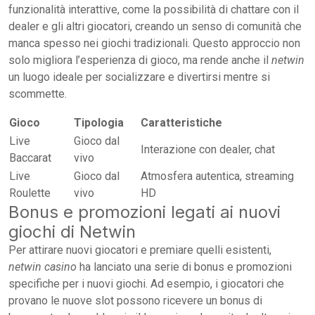
funzionalità interattive, come la possibilità di chattare con il
dealer e gli altri giocatori, creando un senso di comunità che
manca spesso nei giochi tradizionali. Questo approccio non
solo migliora l’esperienza di gioco, ma rende anche il
netwin
un luogo ideale per socializzare e divertirsi mentre si
scommette.
Gioco
Tipologia
Caratteristiche
Live
Gioco dal
Interazione con dealer, chat
Baccarat
vivo
Live
Gioco dal
Atmosfera autentica, streaming
Roulette
vivo
HD
Bonus e promozioni legati ai nuovi
giochi di Netwin
Per attirare nuovi giocatori e premiare quelli esistenti,
netwin casino
ha lanciato una serie di bonus e promozioni
specifiche per i nuovi giochi. Ad esempio, i giocatori che
provano le nuove slot possono ricevere un bonus di