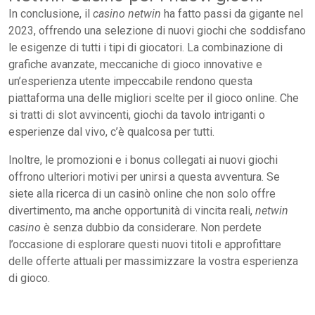
In conclusione, il
casino netwin
ha fatto passi da gigante nel
2023, offrendo una selezione di nuovi giochi che soddisfano
le esigenze di tutti i tipi di giocatori. La combinazione di
grafiche avanzate, meccaniche di gioco innovative e
un’esperienza utente impeccabile rendono questa
piattaforma una delle migliori scelte per il gioco online. Che
si tratti di slot avvincenti, giochi da tavolo intriganti o
esperienze dal vivo, c’è qualcosa per tutti.
Inoltre, le promozioni e i bonus collegati ai nuovi giochi
offrono ulteriori motivi per unirsi a questa avventura. Se
siete alla ricerca di un casinò online che non solo offre
divertimento, ma anche opportunità di vincita reali,
netwin
casino
è senza dubbio da considerare. Non perdete
l’occasione di esplorare questi nuovi titoli e approfittare
delle offerte attuali per massimizzare la vostra esperienza
di gioco.