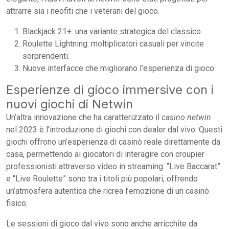
attrarre sia i neofiti che i veterani del gioco.
Blackjack 21+: una variante strategica del classico.
Roulette Lightning: moltiplicatori casuali per vincite
sorprendenti.
Nuove interfacce che migliorano l’esperienza di gioco.
Esperienze di gioco immersive con i
nuovi giochi di Netwin
Un’altra innovazione che ha caratterizzato il
casino netwin
nel 2023 è l’introduzione di giochi con dealer dal vivo. Questi
giochi offrono un’esperienza di casinò reale direttamente da
casa, permettendo ai giocatori di interagire con croupier
professionisti attraverso video in streaming. “Live Baccarat”
e “Live Roulette” sono tra i titoli più popolari, offrendo
un’atmosfera autentica che ricrea l’emozione di un casinò
fisico.
Le sessioni di gioco dal vivo sono anche arricchite da